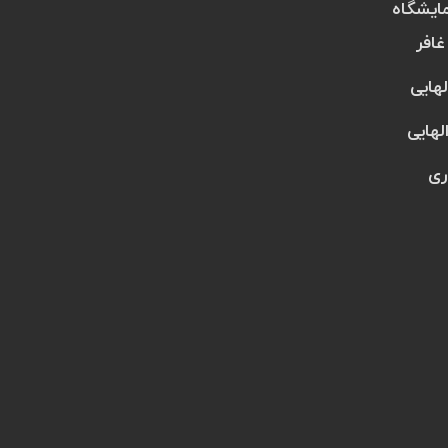
یشگاه
غافر