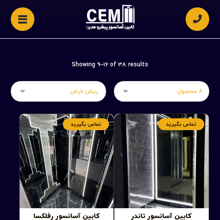
Showing ۹–۱۶ of ۳۸ results
تماس بگیرید
تماس بگیرید
کابین آسانسور تاندر
کابین آسانسور رفلکسا